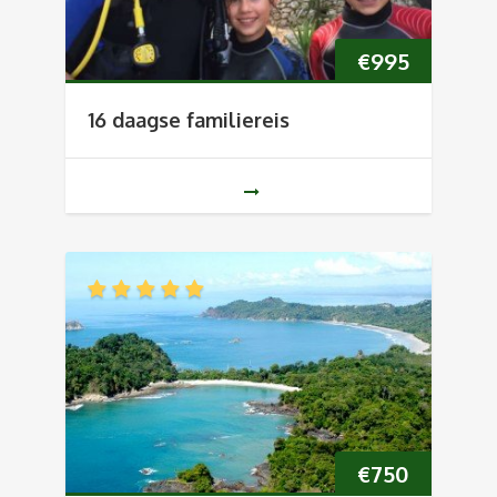
€
995
16 daagse familiereis
€
750