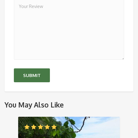
You May Also Like
1
…
36
37
38