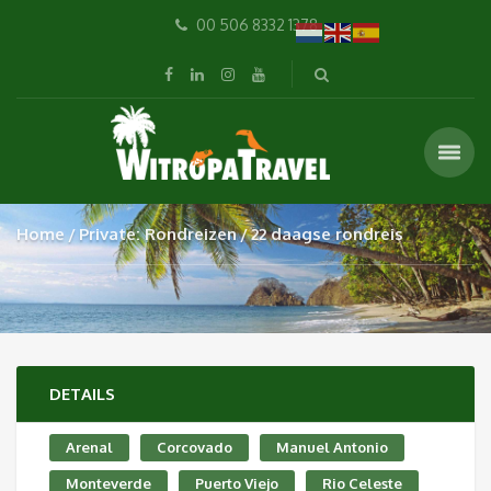
00 506 8332 1378
Home
Private: Rondreizen
22 daagse rondreis
DETAILS
Arenal
Corcovado
Manuel Antonio
Monteverde
Puerto Viejo
Rio Celeste