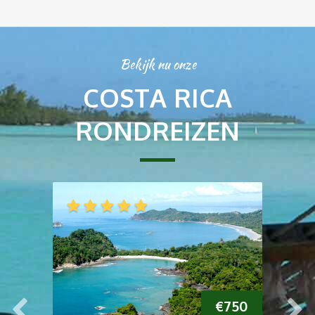
Bekijk nu onze
COSTA RICA
RONDREIZEN
995
€
750