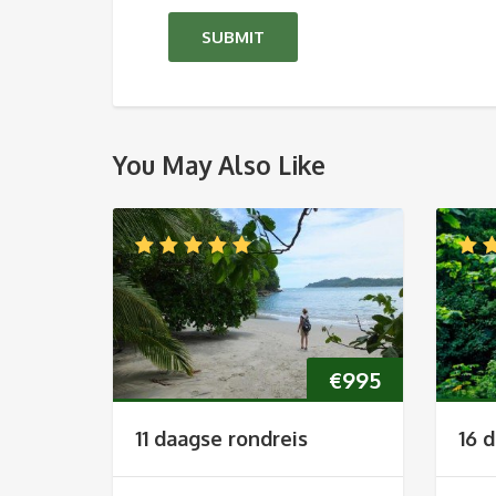
You May Also Like
€
995
11 daagse rondreis
16 