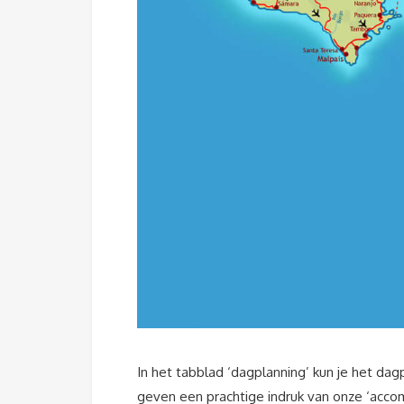
In het tabblad ‘dagplanning’ kun je het d
geven een prachtige indruk van onze ‘accom