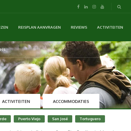
IZEN
REISPLAN AANVRAGEN
REVIEWS
ACTIVITEITEN
eis
ACTIVITEITEN
ACCOMMODATIES
rde
Puerto Viejo
San José
Tortuguero