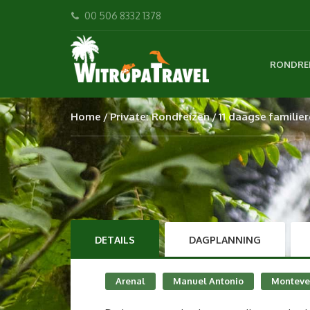
00 506 8332 1378
RONDRE
Home
Private: Rondreizen
11 daagse familier
DETAILS
DAGPLANNING
Arenal
Manuel Antonio
Monteve