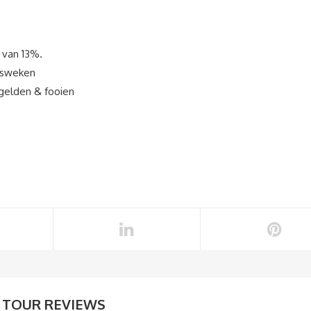
 van 13%.
asweken
egelden & fooien
TOUR REVIEWS