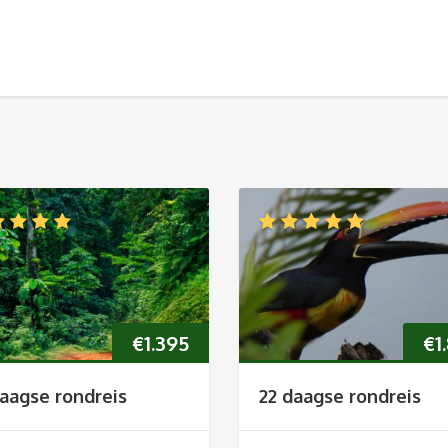
€
1.395
€
1
daagse rondreis
22 daagse rondreis