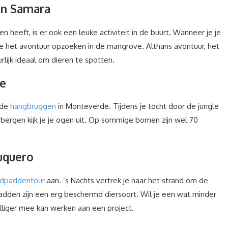
an Samara
 heeft, is er ook een leuke activiteit in de buurt. Wanneer je je
je het avontuur opzoeken in de mangrove. Althans avontuur, het
rlijk ideaal om dieren te spotten.
e
 de
hangbruggen
in Monteverde. Tijdens je tocht door de jungle
 bergen kijk je je ogen uit. Op sommige bomen zijn wel 70
tuquero
ldpaddentour
aan. ’s Nachts vertrek je naar het strand om de
padden zijn een erg beschermd diersoort. Wil je een wat minder
jwilliger mee kan werken aan een project.