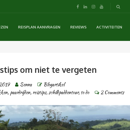
IZEN
REISPLAN AANVRAGEN
REVIEWS
ACTIVITEITEN
istips om niet te vergeten
2019
Senna
Blogartikel
kken
,
paardrijden
,
reistips
,
schildpaddentour
,
to do
2 Comments