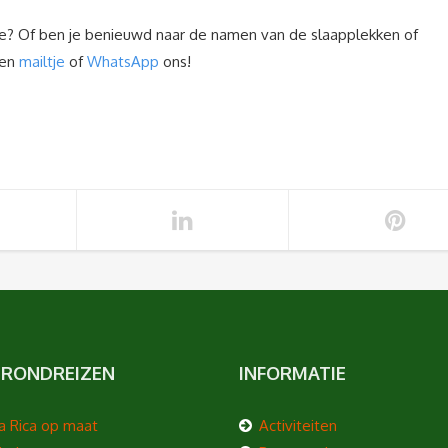
stje? Of ben je benieuwd naar de namen van de slaapplekken of
een
mailtje
of
WhatsApp
ons!
 RONDREIZEN
INFORMATIE
a Rica op maat
Activiteiten