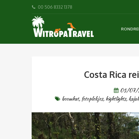
00 506 8332 1378
RONDRE
Costa Rica re
05/07/
boomhut
,
fotoplekjes
,
hightlights
,
kaja