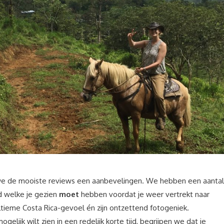
we de mooiste reviews een aanbevelingen. We hebben een aantal
ld welke je gezien
moet
hebben voordat je weer vertrekt naar
tieme Costa Rica-gevoel én zijn ontzettend fotogeniek.
elijk wilt zien in een redelijk korte tijd, begrijpen we dat je