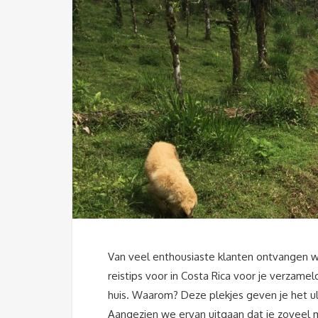
Van veel enthousiaste klanten ontvangen 
reistips voor in Costa Rica voor je verzame
huis. Waarom? Deze plekjes geven je het ul
Aangezien we ervan uitgaan dat je zoveel mog